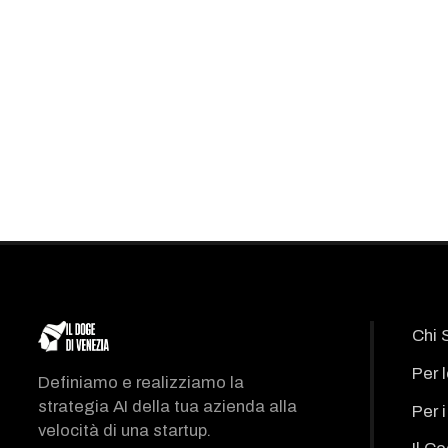
Chi 
Per 
Definiamo e realizziamo la
strategia AI della tua azienda alla
Per 
velocità di una startup.