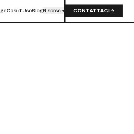
oge
Casi d'Uso
Blog
Risorse
CONTATTACI
▾