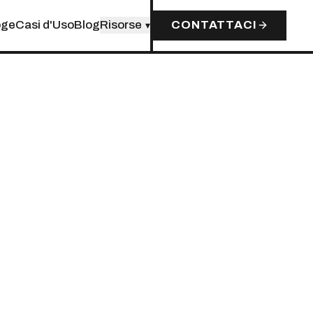
oge
Casi d'Uso
Blog
Risorse
CONTATTACI
▾