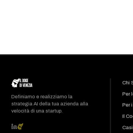
Chi 
Per 
Definiamo e realizziamo la
strategia AI della tua azienda alla
Per 
velocità di una startup.
Il C
Casi