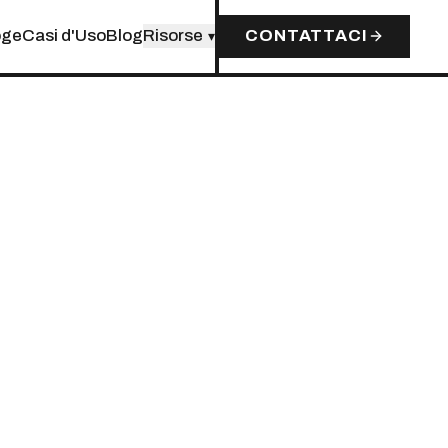
oge
Casi d'Uso
Blog
Risorse
CONTATTACI
▾