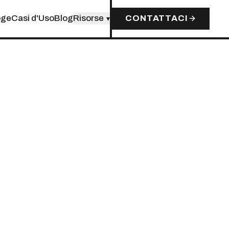
oge
Casi d'Uso
Blog
Risorse
CONTATTACI
▾