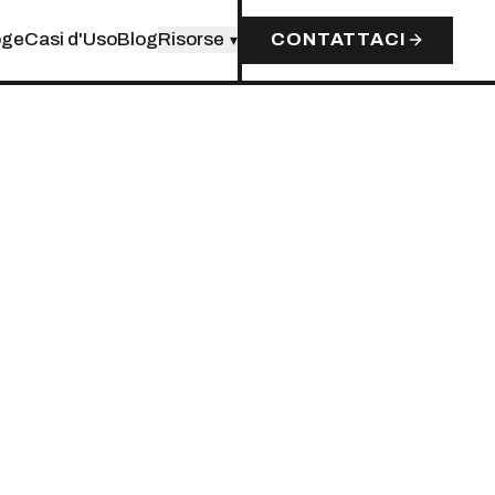
oge
Casi d'Uso
Blog
Risorse
CONTATTACI
▾