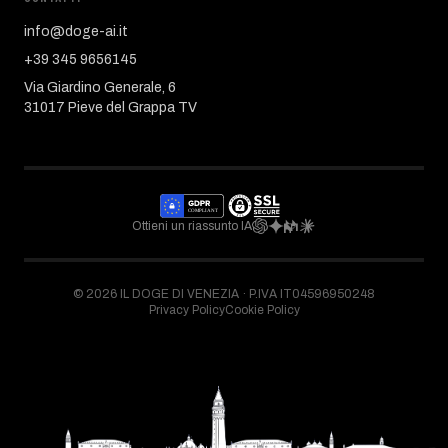
info@doge-ai.it
+39 345 9656145
Via Giardino Generale, 6
31017 Pieve del Grappa TV
Ottieni un riassunto IA
©
2026
IL DOGE DI VENEZIA ·
P.IVA IT04596950248
Privacy Policy
Cookie Policy