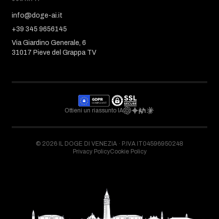
info@doge-ai.it
+39 345 9656145
Via Giardino Generale, 6
31017 Pieve del Grappa TV
Ottieni un riassunto IA
©
2026
IL DOGE DI VENEZIA ·
P.IVA IT04596950248
Privacy Policy
Cookie Policy