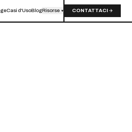
oge
Casi d'Uso
Blog
Risorse
CONTATTACI
▾