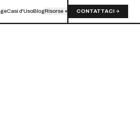
oge
Casi d'Uso
Blog
Risorse
CONTATTACI
▾