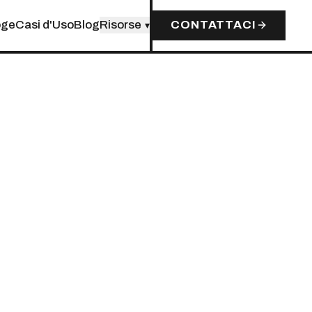
oge
Casi d'Uso
Blog
Risorse
CONTATTACI
▾