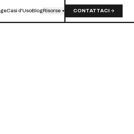
oge
Casi d'Uso
Blog
Risorse
CONTATTACI
▾