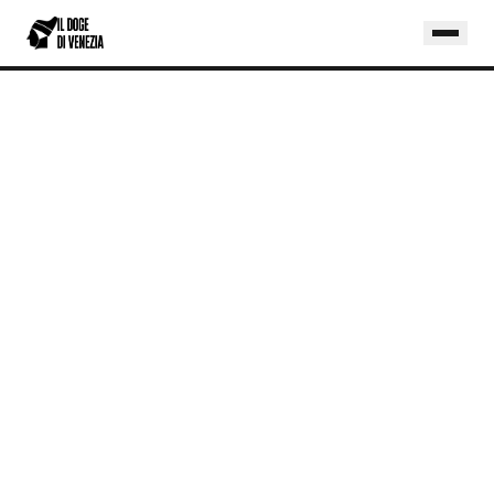
Home
/
Blog
/
Ottimizzazione Rotte con AI: Fleet Management Intelligente per Aziende di Trasporto
SETTORI
OTTIMIZZAZIONE ROTTE CON AI: FLEET
MANAGEMENT INTELLIGENTE PER AZIENDE
DI TRASPORTO
Scopri come l'intelligenza artificiale riduce
del 20% i chilometri a vuoto, ottimizza le
rotte in tempo reale e abilita la