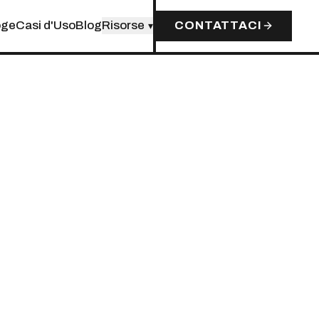
oge
Casi d'Uso
Blog
Risorse
CONTATTACI
▾