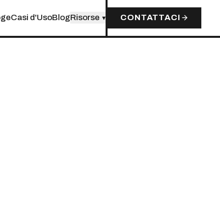
oge
Casi d'Uso
Blog
Risorse
CONTATTACI
▾