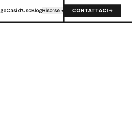
oge
Casi d'Uso
Blog
Risorse
CONTATTACI
▾