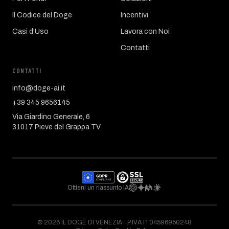
Il Codice del Doge
Incentivi
Casi d'Uso
Lavora con Noi
Contatti
CONTATTI
info@doge-ai.it
+39 345 9656145
Via Giardino Generale, 6
31017 Pieve del Grappa TV
Ottieni un riassunto IA
©
2026
IL DOGE DI VENEZIA ·
P.IVA IT04596950248