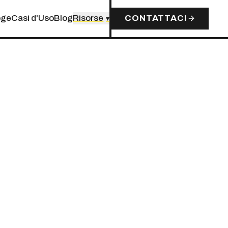
oge
Casi d'Uso
Blog
Risorse
CONTATTACI
▾