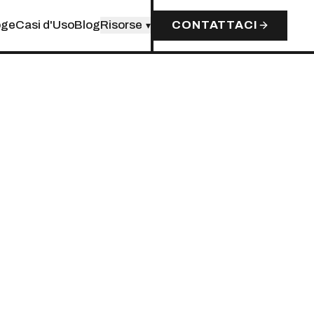
oge
Casi d'Uso
Blog
Risorse
CONTATTACI
▾