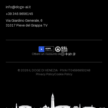
info@doge-ai.it
+39 345 9656145
Via Giardino Generale, 6
31017 Pieve del Grappa TV
Ottieni un riassunto IA
©
2026
IL DOGE DI VENEZIA ·
P.IVA IT04596950248
Privacy Policy
Cookie Policy