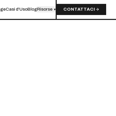
oge
Casi d'Uso
Blog
Risorse
CONTATTACI
▾