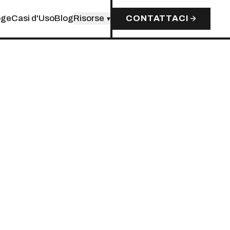
oge
Casi d'Uso
Blog
Risorse
CONTATTACI
▾