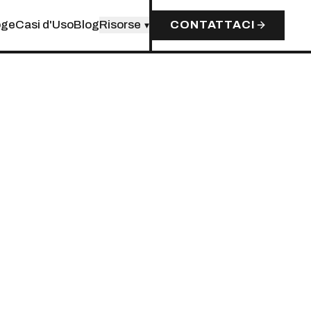
oge
Casi d'Uso
Blog
Risorse
CONTATTACI
▾