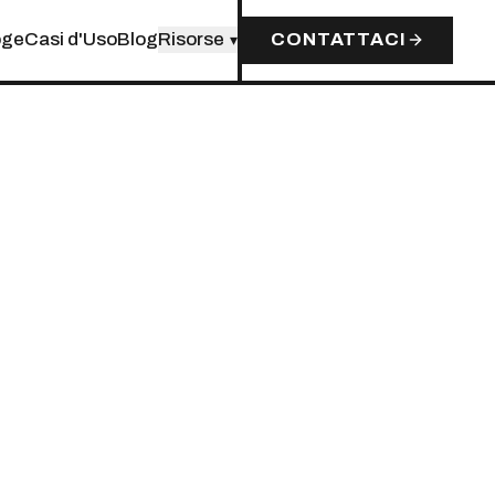
oge
Casi d'Uso
Blog
Risorse
CONTATTACI
▾