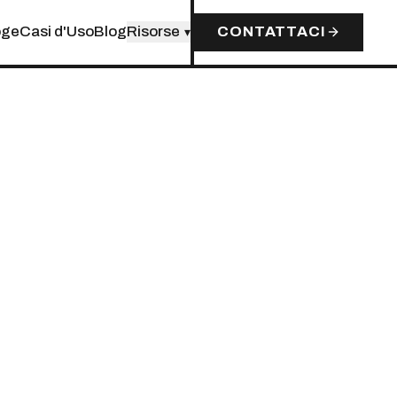
oge
Casi d'Uso
Blog
Risorse
CONTATTACI
▾