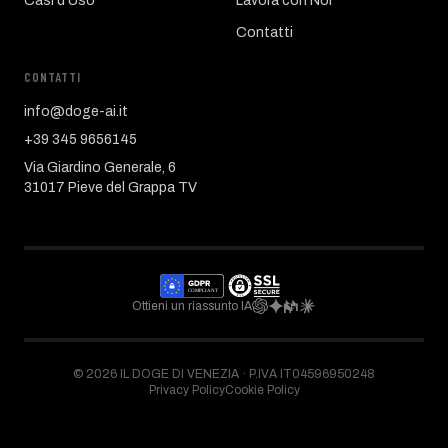
Casi d'Uso
Lavora con Noi
Contatti
CONTATTI
info@doge-ai.it
+39 345 9656145
Via Giardino Generale, 6
31017 Pieve del Grappa TV
Ottieni un riassunto IA
©
2026
IL DOGE DI VENEZIA ·
P.IVA IT04596950248
Privacy Policy
Cookie Policy