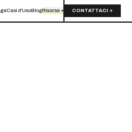
oge
Casi d'Uso
Blog
Risorse
CONTATTACI
▾