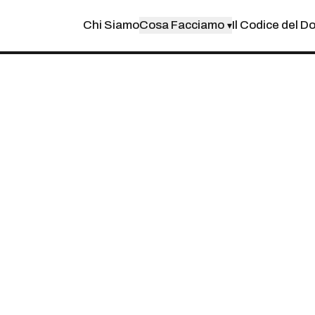
Chi Siamo
Cosa Facciamo
Il Codice del D
▾
A: GESTIONE CANTI
 E DUE DILIGENC