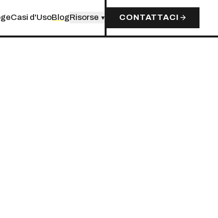
oge
Casi d'Uso
Blog
Risorse
CONTATTACI
▾
ERI,
E CON