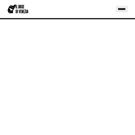
Home
/
Blog
/
Credito d'Imposta 4.0: Guida Completa per le PMI nel 2026
INCENTIVI
CREDITO D'IMPOSTA 4.0: GUIDA COMPLETA
PER LE PMI NEL 2026
Iperammortamento, software AI,
hardware IoT: tutto quello che una PMI
italiana deve sapere per sfruttare il
credito d'imposta Industria 4.0 nel 2026,