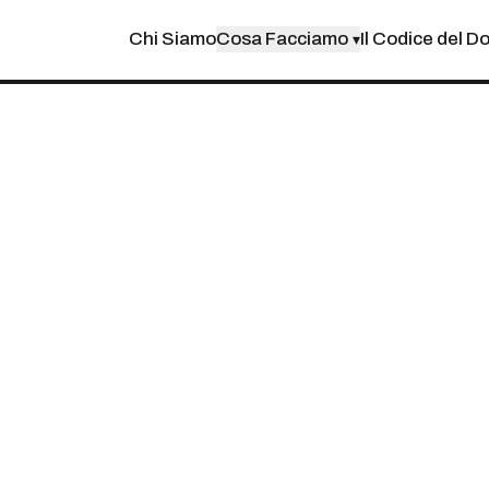
Chi Siamo
Cosa Facciamo
Il Codice del D
▾
T PER L'EXPORT
 COME L'AI RIDUC