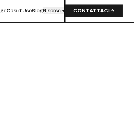
oge
Casi d'Uso
Blog
Risorse
CONTATTACI
▾