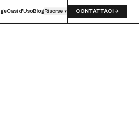
oge
Casi d'Uso
Blog
Risorse
CONTATTACI
▾