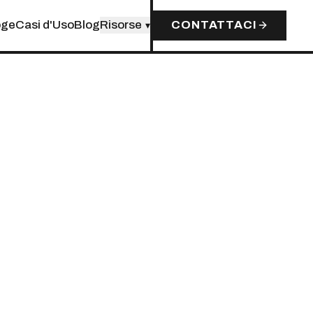
oge
Casi d'Uso
Blog
Risorse
CONTATTACI
▾