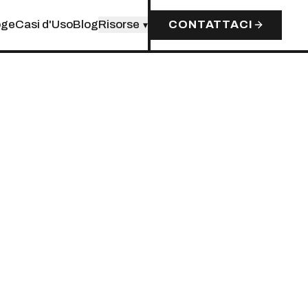
oge
Casi d'Uso
Blog
Risorse
CONTATTACI
▾