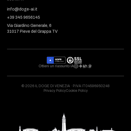
info@doge-ai.it
+39 345 9656145
Via Giardino Generale, 6
31017 Pieve del Grappa TV
Ottieni un riassunto IA
©
2026
IL DOGE DI VENEZIA ·
P.IVA IT04596950248
Privacy Policy
Cookie Policy