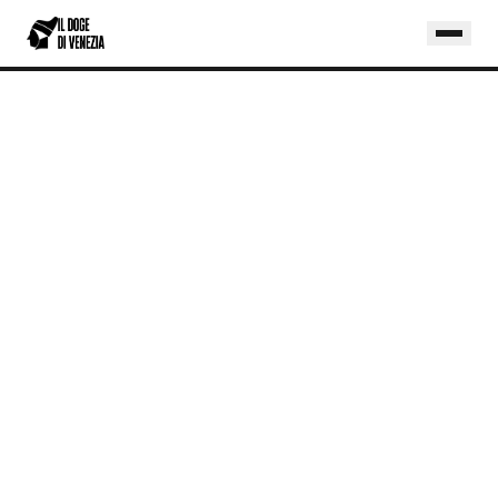
Home
/
Blog
/
Claude vs Microsoft Copilot 2026: Quale AI Scegliere per PMI Italiane
TECNOLOGIA
CLAUDE VS MICROSOFT COPILOT 2026:
QUALE AI SCEGLIERE PER PMI ITALIANE
Claude (20€/mese) batte Copilot su
analisi documenti italiani; Copilot
(30€/mese) vince se usi già Microsoft
365. Confronto onesto con matrice di