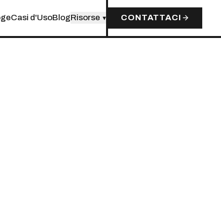
oge
Casi d'Uso
Blog
Risorse
CONTATTACI
▾